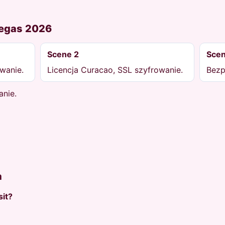
Vegas 2026
Scene 2
Scen
wanie.
Licencja Curacao, SSL szyfrowanie.
Bezp
anie.
a
sit?