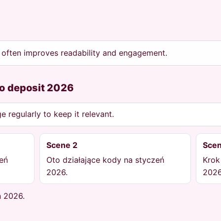
 often improves readability and engagement.
no deposit 2026
 regularly to keep it relevant.
Scene 2
Scen
eń
Oto działające kody na styczeń
Krok
2026.
202
ń 2026.