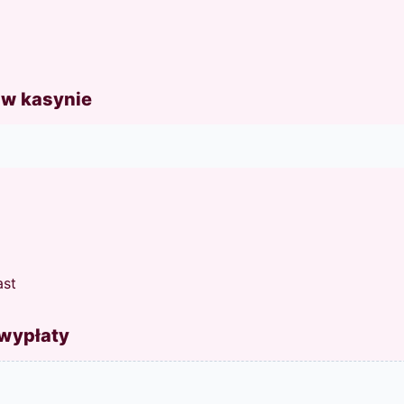
 w kasynie
ast
 wypłaty