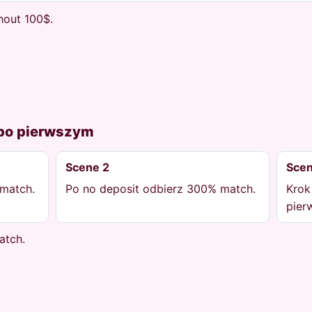
hout 100$.
 po pierwszym
Scene 2
Scen
 match.
Po no deposit odbierz 300% match.
Krok
pier
atch.