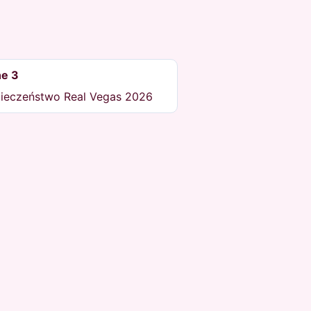
e 3
ieczeństwo Real Vegas 2026