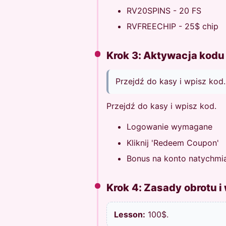
RV20SPINS - 20 FS
RVFREECHIP - 25$ chip
Krok 3: Aktywacja kodu
Przejdź do kasy i wpisz kod.
Przejdź do kasy i wpisz kod.
Logowanie wymagane
Kliknij 'Redeem Coupon'
Bonus na konto natychmi
Krok 4: Zasady obrotu i
Lesson:
100$.