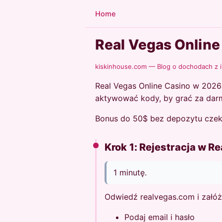
Home
Real Vegas Onlin
kiskinhouse.com — Blog o dochodach z 
Real Vegas Online Casino w 2026 
aktywować kody, by grać za darm
Bonus do 50$ bez depozytu czeka
Krok 1: Rejestracja w R
1 minutę.
Odwiedź realvegas.com i załóż
Podaj email i hasło