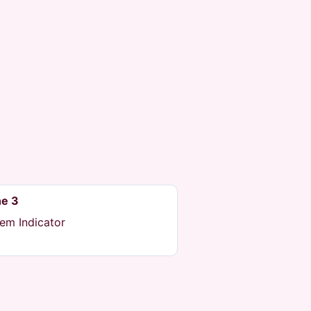
e 3
em Indicator