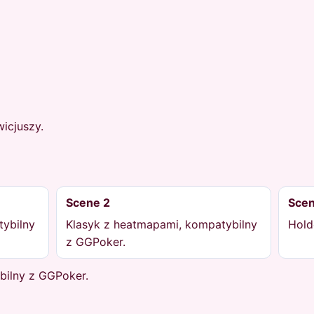
wicjuszy.
Scene 2
Scen
tybilny
Klasyk z heatmapami, kompatybilny
Hold
z GGPoker.
bilny z GGPoker.