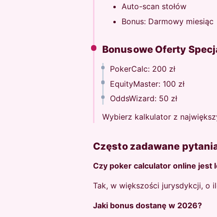
Auto-scan stołów
Bonus: Darmowy miesiąc
Bonusowe Oferty Specj
PokerCalc: 200 zł
EquityMaster: 100 zł
OddsWizard: 50 zł
Wybierz kalkulator z najwięk
Często zadawane pytani
Czy poker calculator online jest 
Tak, w większości jurysdykcji, o
Jaki bonus dostanę w 2026?