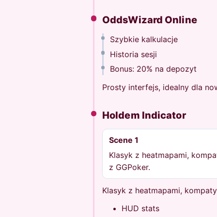
OddsWizard Online
Szybkie kalkulacje
Historia sesji
Bonus: 20% na depozyt
Prosty interfejs, idealny dla no
Holdem Indicator
Scene 1
Klasyk z heatmapami, kompa
z GGPoker.
Klasyk z heatmapami, kompaty
HUD stats