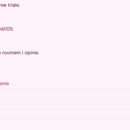
ee triale.
d/iOS.
 roomem i opinie.
anie