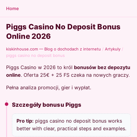
Home
Piggs Casino No Deposit Bonus
Online 2026
kiskinhouse.com — Blog o dochodach z internetu
/
Artykuly
/
piggs casino no deposit bonus
Piggs Casino w 2026 to król
bonusów bez depozytu
online
. Oferta 25€ + 25 FS czeka na nowych graczy.
Pełna analiza promocji, gier i wypłat.
Szczegóły bonusu Piggs
Pro tip:
piggs casino no deposit bonus works
better with clear, practical steps and examples.