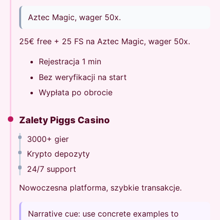
Aztec Magic, wager 50x.
25€ free + 25 FS na Aztec Magic, wager 50x.
Rejestracja 1 min
Bez weryfikacji na start
Wypłata po obrocie
Zalety Piggs Casino
3000+ gier
Krypto depozyty
24/7 support
Nowoczesna platforma, szybkie transakcje.
Narrative cue: use concrete examples to