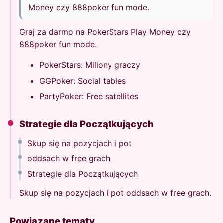
Money czy 888poker fun mode.
Graj za darmo na PokerStars Play Money czy
888poker fun mode.
PokerStars: Miliony graczy
GGPoker: Social tables
PartyPoker: Free satellites
Strategie dla Początkujących
Skup się na pozycjach i pot
oddsach w free grach.
Strategie dla Początkujących
Skup się na pozycjach i pot oddsach w free grach.
Powiązane tematy