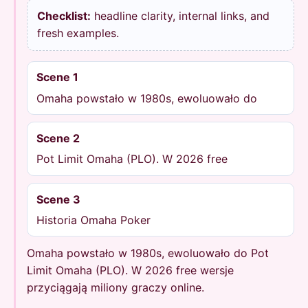
Checklist:
headline clarity, internal links, and
fresh examples.
Scene 1
Omaha powstało w 1980s, ewoluowało do
Scene 2
Pot Limit Omaha (PLO). W 2026 free
Scene 3
Historia Omaha Poker
Omaha powstało w 1980s, ewoluowało do Pot
Limit Omaha (PLO). W 2026 free wersje
przyciągają miliony graczy online.