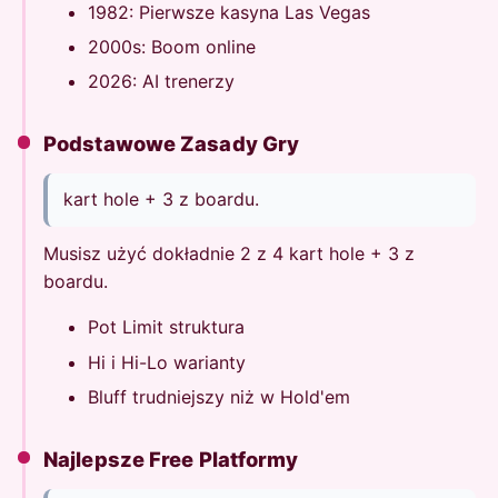
1982: Pierwsze kasyna Las Vegas
2000s: Boom online
2026: AI trenerzy
Podstawowe Zasady Gry
kart hole + 3 z boardu.
Musisz użyć dokładnie 2 z 4 kart hole + 3 z
boardu.
Pot Limit struktura
Hi i Hi-Lo warianty
Bluff trudniejszy niż w Hold'em
Najlepsze Free Platformy