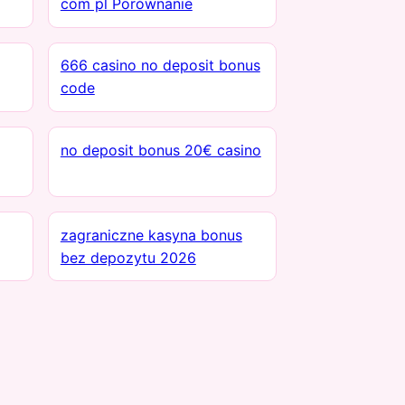
com pl Porównanie
666 casino no deposit bonus
code
no deposit bonus 20€ casino
zagraniczne kasyna bonus
bez depozytu 2026