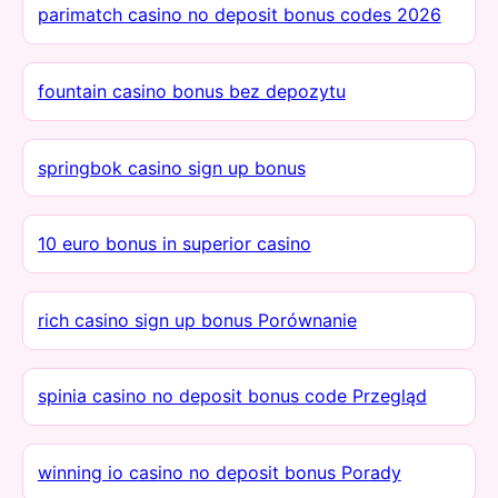
parimatch casino no deposit bonus codes 2026
fountain casino bonus bez depozytu
springbok casino sign up bonus
10 euro bonus in superior casino
rich casino sign up bonus Porównanie
spinia casino no deposit bonus code Przegląd
winning io casino no deposit bonus Porady