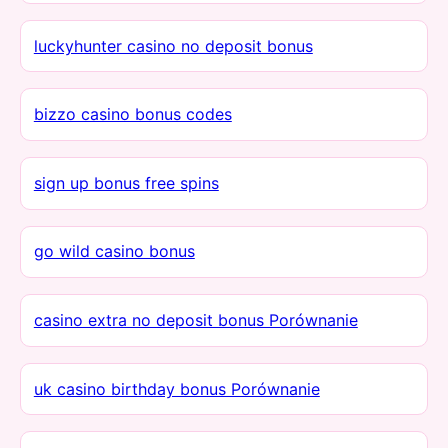
luckyhunter casino no deposit bonus
bizzo casino bonus codes
sign up bonus free spins
go wild casino bonus
casino extra no deposit bonus Porównanie
uk casino birthday bonus Porównanie