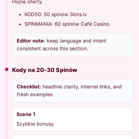
Hojne oferty.
KOD50: 50 spinów Slots.lv
SPINMANIA: 60 spinów Café Casino
Editor note:
keep language and intent
consistent across this section.
Kody na 20-30 Spinów
Checklist:
headline clarity, internal links, and
fresh examples.
Scene 1
Szybkie bonusy.