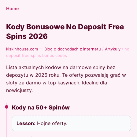
Home
Kody Bonusowe No Deposit Free
Spins 2026
kiskinhouse.com — Blog o dochodach z internetu
/
Artykuly
/
no
deposit free spins bonus codes
Lista aktualnych kodów na darmowe spiny bez
depozytu w 2026 roku. Te oferty pozwalają grać w
sloty za darmo w top kasynach. Idealne dla
nowicjuszy.
Kody na 50+ Spinów
Lesson:
Hojne oferty.