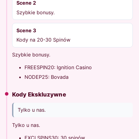
Scene 2
Szybkie bonusy.
Scene 3
Kody na 20-30 Spinów
Szybkie bonusy.
FREESPIN20: Ignition Casino
NODEP25: Bovada
Kody Ekskluzywne
Tylko u nas.
Tylko u nas.
EXCLSPINS30: 30 spinów