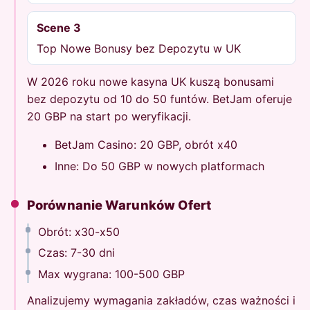
Scene 3
Top Nowe Bonusy bez Depozytu w UK
W 2026 roku nowe kasyna UK kuszą bonusami
bez depozytu od 10 do 50 funtów. BetJam oferuje
20 GBP na start po weryfikacji.
BetJam Casino: 20 GBP, obrót x40
Inne: Do 50 GBP w nowych platformach
Porównanie Warunków Ofert
Obrót: x30-x50
Czas: 7-30 dni
Max wygrana: 100-500 GBP
Analizujemy wymagania zakładów, czas ważności i