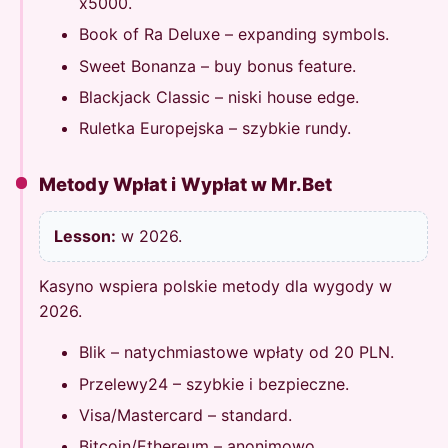
x5000.
Book of Ra Deluxe – expanding symbols.
Sweet Bonanza – buy bonus feature.
Blackjack Classic – niski house edge.
Ruletka Europejska – szybkie rundy.
Metody Wpłat i Wypłat w Mr.Bet
Lesson:
w 2026.
Kasyno wspiera polskie metody dla wygody w
2026.
Blik – natychmiastowe wpłaty od 20 PLN.
Przelewy24 – szybkie i bezpieczne.
Visa/Mastercard – standard.
Bitcoin/Ethereum – anonimowo.