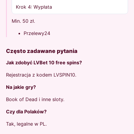
Krok 4: Wypłata
Min. 50 zł.
Przelewy24
Często zadawane pytania
Jak zdobyć LVBet 10 free spins?
Rejestracja z kodem LVSPIN10.
Na jakie gry?
Book of Dead i inne sloty.
Czy dla Polaków?
Tak, legalne w PL.