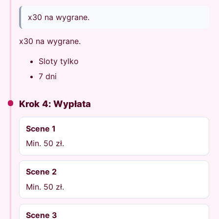
x30 na wygrane.
x30 na wygrane.
Sloty tylko
7 dni
Krok 4: Wypłata
Scene 1
Min. 50 zł.
Scene 2
Min. 50 zł.
Scene 3