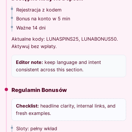
Rejestracja z kodem
Bonus na konto w 5 min
Ważne 14 dni
Aktualne kody: LUNASPINS25, LUNABONUS50.
Aktywuj bez wpłaty.
Editor note:
keep language and intent
consistent across this section.
Regulamin Bonusów
Checklist:
headline clarity, internal links, and
fresh examples.
Sloty: pełny wkład