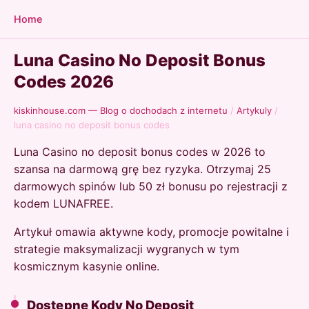
Home
Luna Casino No Deposit Bonus
Codes 2026
kiskinhouse.com — Blog o dochodach z internetu
/
Artykuly
/
luna casino no deposit bonus codes
Luna Casino no deposit bonus codes w 2026 to
szansa na darmową grę bez ryzyka. Otrzymaj 25
darmowych spinów lub 50 zł bonusu po rejestracji z
kodem LUNAFREE.
Artykuł omawia aktywne kody, promocje powitalne i
strategie maksymalizacji wygranych w tym
kosmicznym kasynie online.
Dostępne Kody No Deposit