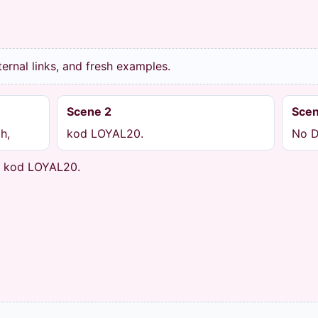
nternal links, and fresh examples.
Scene 2
Scen
h,
kod LOYAL20.
No D
, kod LOYAL20.