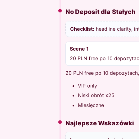
No Deposit dla Stałych
Checklist:
headline clarity, i
Scene 1
20 PLN free po 10 depozytac
20 PLN free po 10 depozytach
VIP only
Niski obrót x25
Miesięczne
Najlepsze Wskazówki