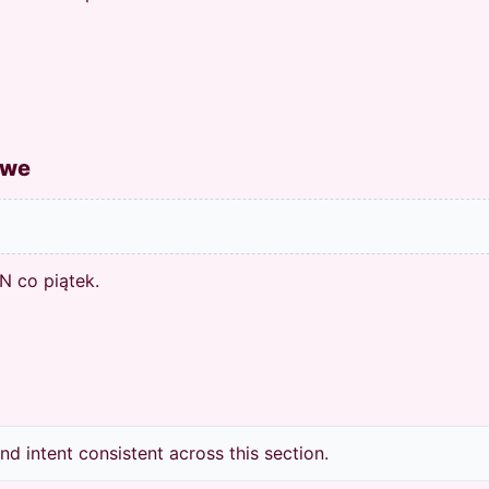
owe
 co piątek.
d intent consistent across this section.