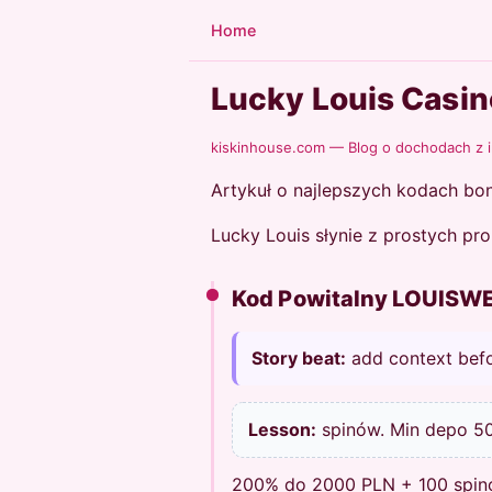
Home
Lucky Louis Casi
kiskinhouse.com — Blog o dochodach z 
Artykuł o najlepszych kodach bon
Lucky Louis słynie z prostych pro
Kod Powitalny LOUIS
Story beat:
add context bef
Lesson:
spinów. Min depo 5
200% do 2000 PLN + 100 spin