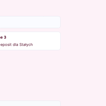
e 3
eposit dla Stałych