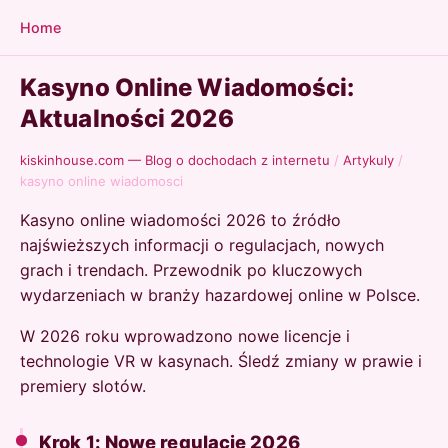
Home
Kasyno Online Wiadomości:
Aktualności 2026
kiskinhouse.com — Blog o dochodach z internetu
/
Artykuly
/
kasyno online wiadomosci
Kasyno online wiadomości 2026 to źródło
najświeższych informacji o regulacjach, nowych
grach i trendach. Przewodnik po kluczowych
wydarzeniach w branży hazardowej online w Polsce.
W 2026 roku wprowadzono nowe licencje i
technologie VR w kasynach. Śledź zmiany w prawie i
premiery slotów.
Krok 1: Nowe regulacje 2026