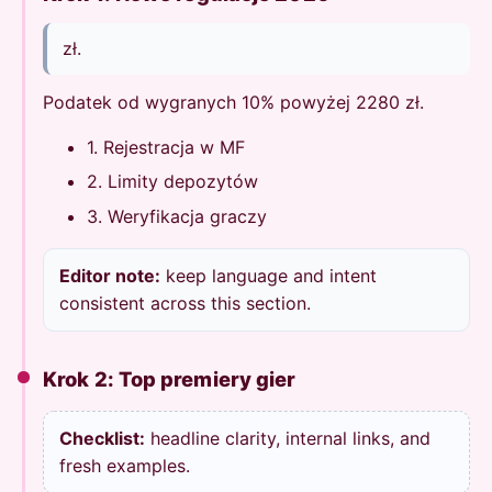
zł.
Podatek od wygranych 10% powyżej 2280 zł.
1. Rejestracja w MF
2. Limity depozytów
3. Weryfikacja graczy
Editor note:
keep language and intent
consistent across this section.
Krok 2: Top premiery gier
Checklist:
headline clarity, internal links, and
fresh examples.