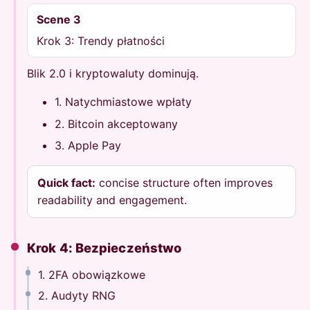
Scene 3
Krok 3: Trendy płatności
Blik 2.0 i kryptowaluty dominują.
1. Natychmiastowe wpłaty
2. Bitcoin akceptowany
3. Apple Pay
Quick fact:
concise structure often improves
readability and engagement.
Krok 4: Bezpieczeństwo
1. 2FA obowiązkowe
2. Audyty RNG