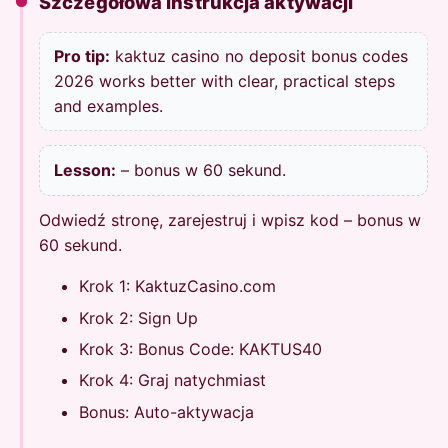
Szczegółowa instrukcja aktywacji
Pro tip:
kaktuz casino no deposit bonus codes
2026 works better with clear, practical steps
and examples.
Lesson:
– bonus w 60 sekund.
Odwiedź stronę, zarejestruj i wpisz kod – bonus w
60 sekund.
Krok 1: KaktuzCasino.com
Krok 2: Sign Up
Krok 3: Bonus Code: KAKTUS40
Krok 4: Graj natychmiast
Bonus: Auto-aktywacja