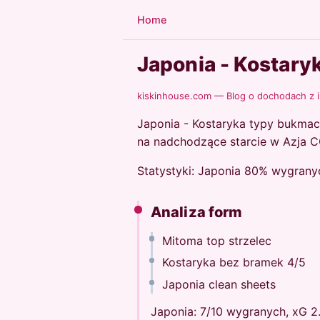
Home
Japonia - Kostar
kiskinhouse.com — Blog o dochodach z 
Japonia - Kostaryka typy bukmac
na nadchodzące starcie w Azja
Statystyki: Japonia 80% wygranyc
Analiza form
Mitoma top strzelec
Kostaryka bez bramek 4/5
Japonia clean sheets
Japonia: 7/10 wygranych, xG 2.