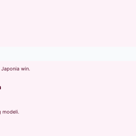
 Japonia win.
a
 modeli.