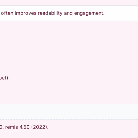
 often improves readability and engagement.
bet).
, remis 4.50 (2022).