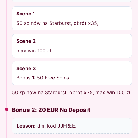
Scene 1
50 spinów na Starburst, obrót x35,
Scene 2
max win 100 zł.
Scene 3
Bonus 1: 50 Free Spins
50 spinów na Starburst, obrót x35, max win 100 zł.
Bonus 2: 20 EUR No Deposit
Lesson:
dni, kod JJFREE.