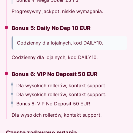
Bonus 4: Mega Joker 25 FS
Progresywny jackpot, niskie wymagania.
Bonus 5: Daily No Dep 10 EUR
Codzienny dla lojalnych, kod DAILY10.
Codzienny dla lojalnych, kod DAILY10.
Bonus 6: VIP No Deposit 50 EUR
Dla wysokich rollerów, kontakt support.
Dla wysokich rollerów, kontakt support.
Bonus 6: VIP No Deposit 50 EUR
Dla wysokich rollerów, kontakt support.
Często zadawane pytania