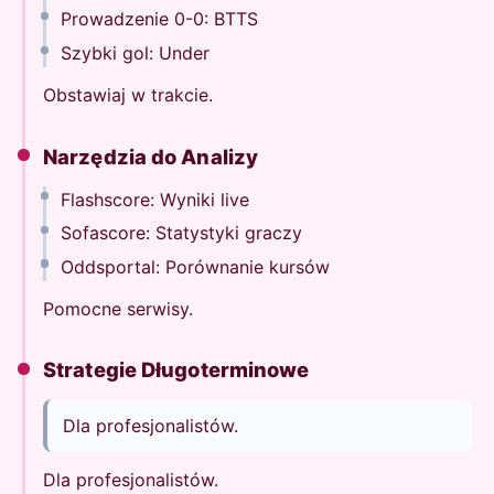
Prowadzenie 0-0: BTTS
Szybki gol: Under
Obstawiaj w trakcie.
Narzędzia do Analizy
Flashscore: Wyniki live
Sofascore: Statystyki graczy
Oddsportal: Porównanie kursów
Pomocne serwisy.
Strategie Długoterminowe
Dla profesjonalistów.
Dla profesjonalistów.