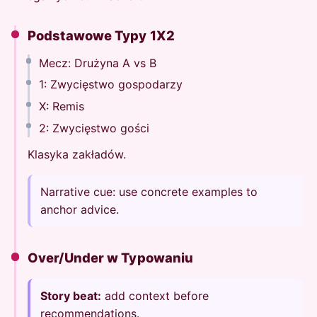
Podstawowe Typy 1X2
Mecz: Drużyna A vs B
1: Zwycięstwo gospodarzy
X: Remis
2: Zwycięstwo gości
Klasyka zakładów.
Narrative cue: use concrete examples to
anchor advice.
Over/Under w Typowaniu
Story beat:
add context before
recommendations.