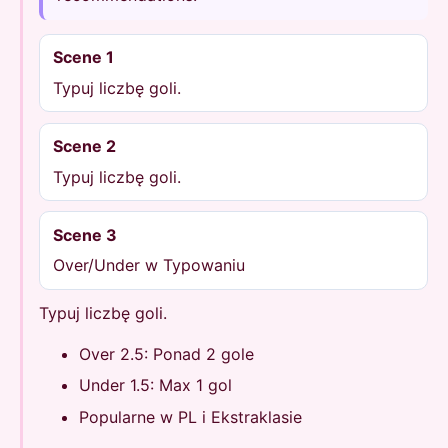
Scene 1
Typuj liczbę goli.
Scene 2
Typuj liczbę goli.
Scene 3
Over/Under w Typowaniu
Typuj liczbę goli.
Over 2.5: Ponad 2 gole
Under 1.5: Max 1 gol
Popularne w PL i Ekstraklasie