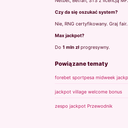
Netbet, Betfan, STS z licencją MF.
Czy da się oszukać system?
Nie, RNG certyfikowany. Graj fair.
Max jackpot?
Do
1 mln zł
progresywny.
Powiązane tematy
forebet sportpesa midweek jackp
jackpot village welcome bonus
zespo jackpot Przewodnik