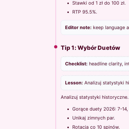
Stawki od 1 zł do 100 zł.
RTP 95.5%.
Editor note:
keep language an
Tip 1: Wybór Duetów
Checklist:
headline clarity, i
Lesson:
Analizuj statystyki h
Analizuj statystyki historyczne.
Gorące duety 2026: 7-14,
Unikaj zimnych par.
Rotacja co 10 spinów.