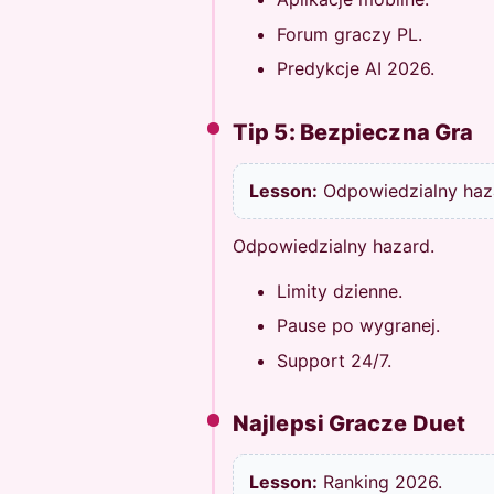
Forum graczy PL.
Predykcje AI 2026.
Tip 5: Bezpieczna Gra
Lesson:
Odpowiedzialny haz
Odpowiedzialny hazard.
Limity dzienne.
Pause po wygranej.
Support 24/7.
Najlepsi Gracze Duet
Lesson:
Ranking 2026.