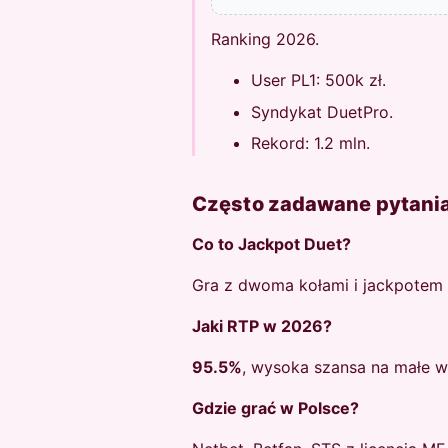
Ranking 2026.
User PL1: 500k zł.
Syndykat DuetPro.
Rekord: 1.2 mln.
Często zadawane pytani
Co to Jackpot Duet?
Gra z dwoma kołami i jackpotem 
Jaki RTP w 2026?
95.5%
, wysoka szansa na małe w
Gdzie grać w Polsce?