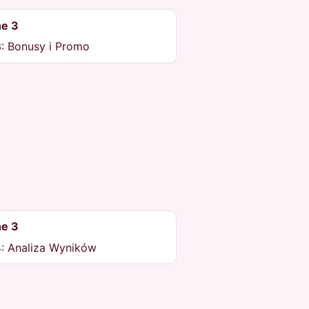
e 3
3: Bonusy i Promo
e 3
4: Analiza Wyników