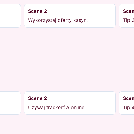
Scene 2
Scen
Wykorzystaj oferty kasyn.
Tip 
Scene 2
Scen
Używaj trackerów online.
Tip 