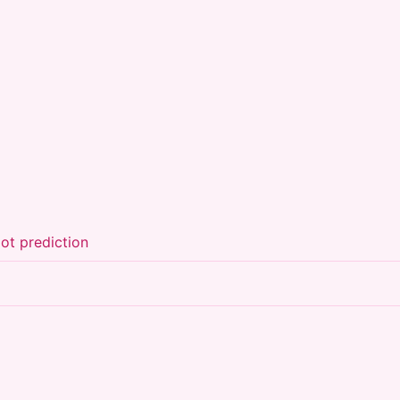
ot prediction