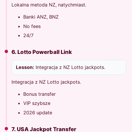
Lokalna metoda NZ, natychmiast.
Banki ANZ, BNZ
No fees
24/7
6. Lotto Powerball Link
Lesson:
Integracja z NZ Lotto jackpots.
Integracja z NZ Lotto jackpots.
Bonus transfer
VIP szybsze
2026 update
7. USA Jackpot Transfer