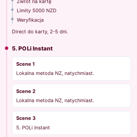
Zwrot na kartę
Limity 5000 NZD
Weryfikacja
Direct do karty, 2-5 dni.
5. POLi Instant
Scene 1
Lokalna metoda NZ, natychmiast.
Scene 2
Lokalna metoda NZ, natychmiast.
Scene 3
5. POLi Instant