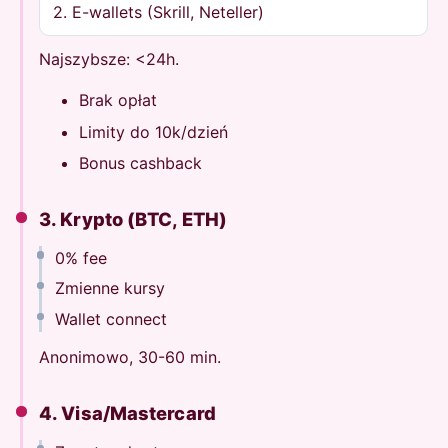
2. E-wallets (Skrill, Neteller)
Najszybsze: <24h.
Brak opłat
Limity do 10k/dzień
Bonus cashback
3. Krypto (BTC, ETH)
0% fee
Zmienne kursy
Wallet connect
Anonimowo, 30-60 min.
4. Visa/Mastercard