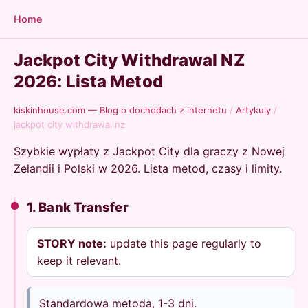
Home
Jackpot City Withdrawal NZ
2026: Lista Metod
kiskinhouse.com — Blog o dochodach z internetu
/
Artykuly
/
jackpot city withdrawal nz
Szybkie wypłaty z Jackpot City dla graczy z Nowej
Zelandii i Polski w 2026. Lista metod, czasy i limity.
1. Bank Transfer
STORY note:
update this page regularly to
keep it relevant.
Standardowa metoda, 1-3 dni.