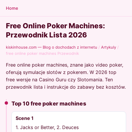
Home
Free Online Poker Machines:
Przewodnik Lista 2026
kiskinhouse.com — Blog o dochodach z internetu
/
Artykuly
/
free online poker machines Przewodnik
Free online poker machines, znane jako video poker,
oferują symulacje slotów z pokerem. W 2026 top
free wersje na Casino Guru czy Slotomania. Ten
przewodnik lista i instrukcje do zabawy bez kosztów.
Top 10 free poker machines
Scene 1
1. Jacks or Better, 2. Deuces