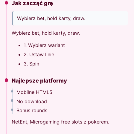
Jak zacząć grę
Wybierz bet, hold karty, draw.
Wybierz bet, hold karty, draw.
1. Wybierz wariant
2. Ustaw linie
3. Spin
Najlepsze platformy
Mobilne HTML5
No download
Bonus rounds
NetEnt, Microgaming free slots z pokerem.