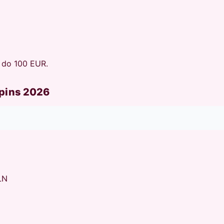
 do 100 EUR.
Spins 2026
LN