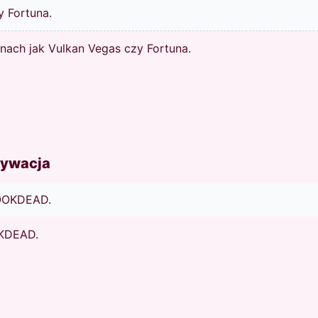
y Fortuna.
ynach jak Vulkan Vegas czy Fortuna.
ktywacja
 BOOKDEAD.
OKDEAD.