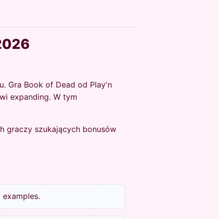
 2026
u. Gra Book of Dead od Play'n
owi expanding. W tym
ich graczy szukających bonusów
d examples.