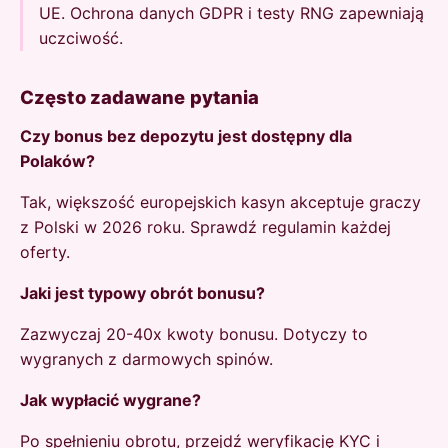
UE. Ochrona danych GDPR i testy RNG zapewniają
uczciwość.
Często zadawane pytania
Czy bonus bez depozytu jest dostępny dla
Polaków?
Tak, większość europejskich kasyn akceptuje graczy
z Polski w 2026 roku. Sprawdź regulamin każdej
oferty.
Jaki jest typowy obrót bonusu?
Zazwyczaj 20-40x kwoty bonusu. Dotyczy to
wygranych z darmowych spinów.
Jak wypłacić wygrane?
Po spełnieniu obrotu, przejdź weryfikację KYC i