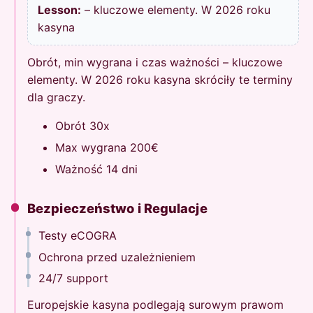
Lesson:
– kluczowe elementy. W 2026 roku
kasyna
Obrót, min wygrana i czas ważności – kluczowe
elementy. W 2026 roku kasyna skróciły te terminy
dla graczy.
Obrót 30x
Max wygrana 200€
Ważność 14 dni
Bezpieczeństwo i Regulacje
Testy eCOGRA
Ochrona przed uzależnieniem
24/7 support
Europejskie kasyna podlegają surowym prawom