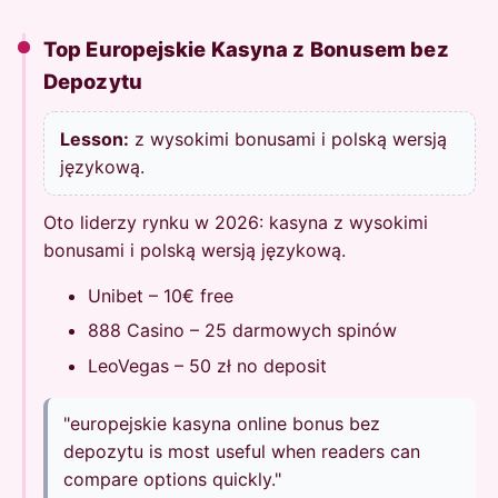
Top Europejskie Kasyna z Bonusem bez
Depozytu
Lesson:
z wysokimi bonusami i polską wersją
językową.
Oto liderzy rynku w 2026: kasyna z wysokimi
bonusami i polską wersją językową.
Unibet – 10€ free
888 Casino – 25 darmowych spinów
LeoVegas – 50 zł no deposit
"europejskie kasyna online bonus bez
depozytu is most useful when readers can
compare options quickly."