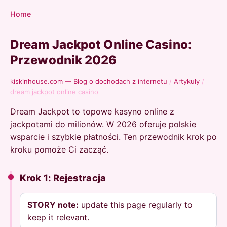
Home
Dream Jackpot Online Casino:
Przewodnik 2026
kiskinhouse.com — Blog o dochodach z internetu
/
Artykuly
/
dream jackpot online casino
Dream Jackpot to topowe kasyno online z
jackpotami do milionów. W 2026 oferuje polskie
wsparcie i szybkie płatności. Ten przewodnik krok po
kroku pomoże Ci zacząć.
Krok 1: Rejestracja
STORY note:
update this page regularly to
keep it relevant.