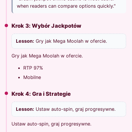
when readers can compare options quickly."
Krok 3: Wybór Jackpotów
Lesson:
Gry jak Mega Moolah w ofercie.
Gry jak Mega Moolah w ofercie.
RTP 97%
Mobilne
Krok 4: Gra i Strategie
Lesson:
Ustaw auto-spin, graj progresywne.
Ustaw auto-spin, graj progresywne.