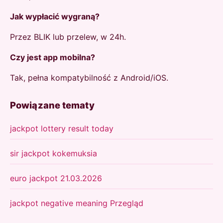
Jak wypłacić wygraną?
Przez BLIK lub przelew, w 24h.
Czy jest app mobilna?
Tak, pełna kompatybilność z Android/iOS.
Powiązane tematy
jackpot lottery result today
sir jackpot kokemuksia
euro jackpot 21.03.2026
jackpot negative meaning Przegląd