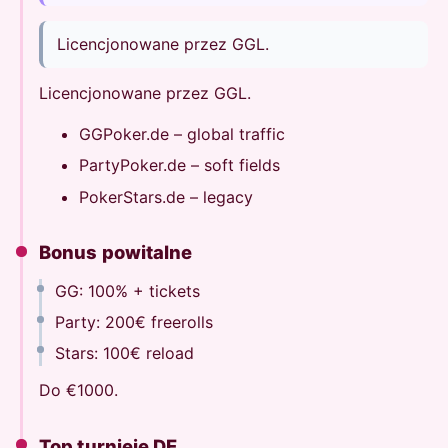
Licencjonowane przez GGL.
Licencjonowane przez GGL.
GGPoker.de – global traffic
PartyPoker.de – soft fields
PokerStars.de – legacy
Bonus powitalne
GG: 100% + tickets
Party: 200€ freerolls
Stars: 100€ reload
Do €1000.
Top turnieje DE