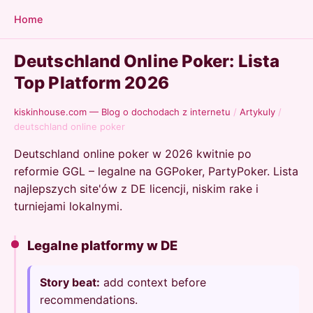
Home
Deutschland Online Poker: Lista
Top Platform 2026
kiskinhouse.com — Blog o dochodach z internetu
/
Artykuly
/
deutschland online poker
Deutschland online poker w 2026 kwitnie po
reformie GGL – legalne na GGPoker, PartyPoker. Lista
najlepszych site'ów z DE licencji, niskim rake i
turniejami lokalnymi.
Legalne platformy w DE
Story beat:
add context before
recommendations.