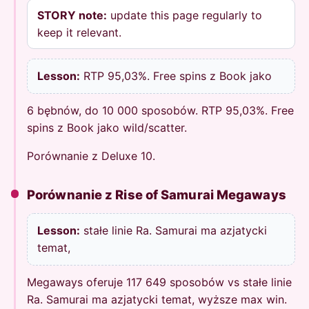
STORY note:
update this page regularly to
keep it relevant.
Lesson:
RTP 95,03%. Free spins z Book jako
6 bębnów, do 10 000 sposobów. RTP 95,03%. Free
spins z Book jako wild/scatter.
Porównanie z Deluxe 10.
Porównanie z Rise of Samurai Megaways
Lesson:
stałe linie Ra. Samurai ma azjatycki
temat,
Megaways oferuje 117 649 sposobów vs stałe linie
Ra. Samurai ma azjatycki temat, wyższe max win.