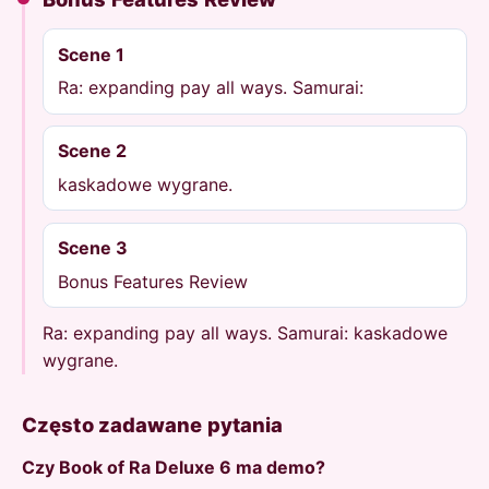
Scene 1
Ra: expanding pay all ways. Samurai:
Scene 2
kaskadowe wygrane.
Scene 3
Bonus Features Review
Ra: expanding pay all ways. Samurai: kaskadowe
wygrane.
Często zadawane pytania
Czy Book of Ra Deluxe 6 ma demo?