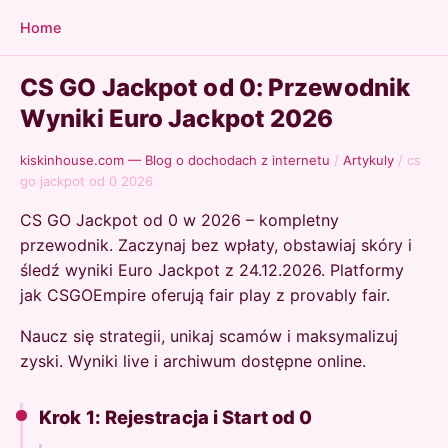
Home
CS GO Jackpot od 0: Przewodnik
Wyniki Euro Jackpot 2026
kiskinhouse.com — Blog o dochodach z internetu
/
Artykuly
/
cs
go jackpot od 0 2026
CS GO Jackpot od 0 w 2026 – kompletny
przewodnik. Zaczynaj bez wpłaty, obstawiaj skóry i
śledź wyniki Euro Jackpot z 24.12.2026. Platformy
jak CSGOEmpire oferują fair play z provably fair.
Naucz się strategii, unikaj scamów i maksymalizuj
zyski. Wyniki live i archiwum dostępne online.
Krok 1: Rejestracja i Start od 0