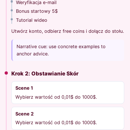
Weryfikacja e-mail
Bonus startowy 5$
Tutorial wideo
Utwórz konto, odbierz free coins i dołącz do stołu.
Narrative cue: use concrete examples to
anchor advice.
Krok 2: Obstawianie Skór
Scene 1
Wybierz wartość od 0,01$ do 1000$.
Scene 2
Wybierz wartość od 0,01$ do 1000$.