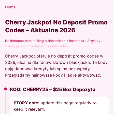
Home
Cherry Jackpot No Deposit Promo
Codes – Aktualne 2026
kiskinhouse.com — Blog o dochodach z internetu
/
Artykuly
/
cherry jackpot no deposit promo codes
Cherry Jackpot oferuje no deposit promo codes w
2026, idealne dla fanów slotów i blackjacka. Te kody
dają darmowe kredyty lub spiny bez wpłaty.
Przeglądamy najnowsze kody i jak je aktywować.
KOD: CHERRY25 – $25 Bez Depozytu
STORY note:
update this page regularly to
keep it relevant.