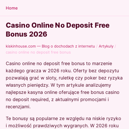
Home
Casino Online No Deposit Free
Bonus 2026
kiskinhouse.com — Blog o dochodach z internetu
/
Artykuly
/
casino online no deposit free bonus
Casino online no deposit free bonus to marzenie
każdego gracza w 2026 roku. Oferty bez depozytu
pozwalają grać w sloty, ruletkę czy poker bez ryzyka
własnych pieniędzy. W tym artykule analizujemy
najlepsze kasyna online oferujące free bonus casino
no deposit required, z aktualnymi promocjami i
recenzjami.
Te bonusy są popularne ze względu na niskie ryzyko
i możliwość prawdziwych wygranych. W 2026 roku