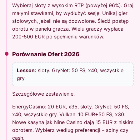
Wybieraj sloty z wysokim RTP (powyżej 96%). Graj
małymi stawkami, by wydłużyć sesję. Unikaj gier
stołowych, jeżeli nie są dozwolone. Śledź postęp
obrotu w panelu gracza. Wielu graczy wypłaca
200-500 EUR po spełnieniu warunków.
Porównanie Ofert 2026
Lesson:
sloty. GryNet: 50 FS, x40, wszystkie
gry.
Szczegółowe zestawienie.
EnergyCasino: 20 EUR, x35, sloty. GryNet: 50 FS,
x40, wszystkie gry. Vulkan: 10 EUR+50 FS, x30.
Nowe kasyna jak Nine Casino dają 15 EUR z niskim
obrotem. Wybierz według preferencji – spiny czy
cash.