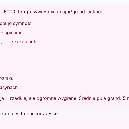
o x5000. Progresywny mini/major/grand jackpot.
tępuje symbole.
ee spinami.
ię po szczeblach.
żniki.
asynach.
ja = rzadkie, ale ogromne wygrane. Średnia pula grand: 5 m
 examples to anchor advice.