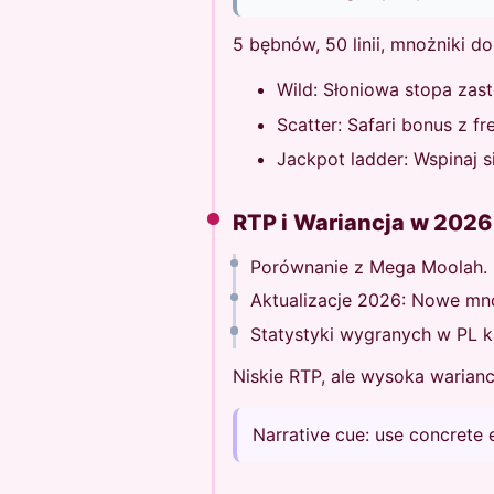
5 bębnów, 50 linii, mnożniki d
Wild: Słoniowa stopa zas
Scatter: Safari bonus z fr
Jackpot ladder: Wspinaj s
RTP i Wariancja w 2026
Porównanie z Mega Moolah.
Aktualizacje 2026: Nowe mno
Statystyki wygranych w PL k
Niskie RTP, ale wysoka warianc
Narrative cue: use concrete