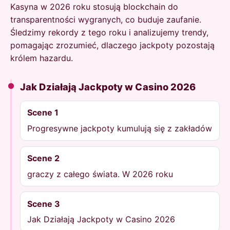
Kasyna w 2026 roku stosują blockchain do
transparentności wygranych, co buduje zaufanie.
Śledzimy rekordy z tego roku i analizujemy trendy,
pomagając zrozumieć, dlaczego jackpoty pozostają
królem hazardu.
Jak Działają Jackpoty w Casino 2026
Scene 1
Progresywne jackpoty kumulują się z zakładów
Scene 2
graczy z całego świata. W 2026 roku
Scene 3
Jak Działają Jackpoty w Casino 2026