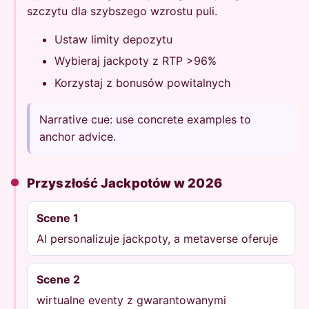
szczytu dla szybszego wzrostu puli.
Ustaw limity depozytu
Wybieraj jackpoty z RTP >96%
Korzystaj z bonusów powitalnych
Narrative cue: use concrete examples to
anchor advice.
Przyszłość Jackpotów w 2026
Scene 1
AI personalizuje jackpoty, a metaverse oferuje
Scene 2
wirtualne eventy z gwarantowanymi