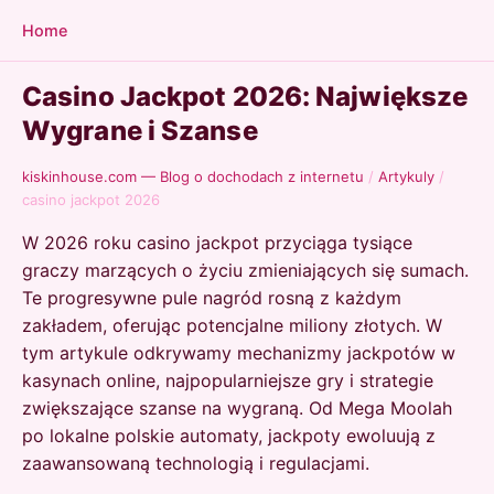
Home
Casino Jackpot 2026: Największe
Wygrane i Szanse
kiskinhouse.com — Blog o dochodach z internetu
/
Artykuly
/
casino jackpot 2026
W 2026 roku casino jackpot przyciąga tysiące
graczy marzących o życiu zmieniających się sumach.
Te progresywne pule nagród rosną z każdym
zakładem, oferując potencjalne miliony złotych. W
tym artykule odkrywamy mechanizmy jackpotów w
kasynach online, najpopularniejsze gry i strategie
zwiększające szanse na wygraną. Od Mega Moolah
po lokalne polskie automaty, jackpoty ewoluują z
zaawansowaną technologią i regulacjami.