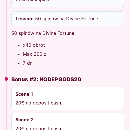
Lesson:
50 spinów na Divine Fortune.
50 spinów na Divine Fortune.
x40 obrót
Max 200 zł
7 dni
Bonus #2: NODEPGODS20
Scene 1
20€ no deposit cash.
Scene 2
20€ no deposit cash.