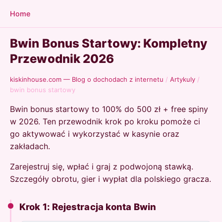
Home
Bwin Bonus Startowy: Kompletny
Przewodnik 2026
kiskinhouse.com — Blog o dochodach z internetu
/
Artykuly
/
bwin bonus startowy
Bwin bonus startowy to 100% do 500 zł + free spiny
w 2026. Ten przewodnik krok po kroku pomoże ci
go aktywować i wykorzystać w kasynie oraz
zakładach.
Zarejestruj się, wpłać i graj z podwojoną stawką.
Szczegóły obrotu, gier i wypłat dla polskiego gracza.
Krok 1: Rejestracja konta Bwin