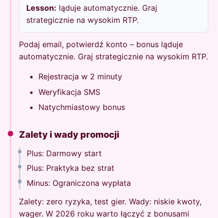
Lesson:
ląduje automatycznie. Graj
strategicznie na wysokim RTP.
Podaj email, potwierdź konto – bonus ląduje
automatycznie. Graj strategicznie na wysokim RTP.
Rejestracja w 2 minuty
Weryfikacja SMS
Natychmiastowy bonus
Zalety i wady promocji
Plus: Darmowy start
Plus: Praktyka bez strat
Minus: Ograniczona wypłata
Zalety: zero ryzyka, test gier. Wady: niskie kwoty,
wager. W 2026 roku warto łączyć z bonusami