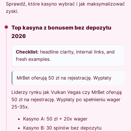
Sprawdź, które kasyno wybrać i jak maksymalizować
zyski.
Top kasyna z bonusem bez depozytu
2026
Checklist:
headline clarity, internal links, and
fresh examples.
MrBet oferują 50 zł na rejestrację. Wypłaty
Liderzy rynku jak Vulkan Vegas czy MrBet oferują
50 zł na rejestrację. Wypłaty po spełnieniu wager
25-35x.
Kasyno A: 50 zł + 20x wager
Kasyno B: 30 spinów bez depozytu