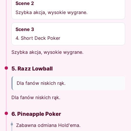
Scene 2
Szybka akcja, wysokie wygrane.
Scene 3
4. Short Deck Poker
Szybka akcja, wysokie wygrane.
5. Razz Lowball
Dla fanów niskich rąk.
Dla fanów niskich rąk.
6. Pineapple Poker
Zabawna odmiana Hold'ema.