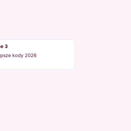
e 3
epsze kody 2026