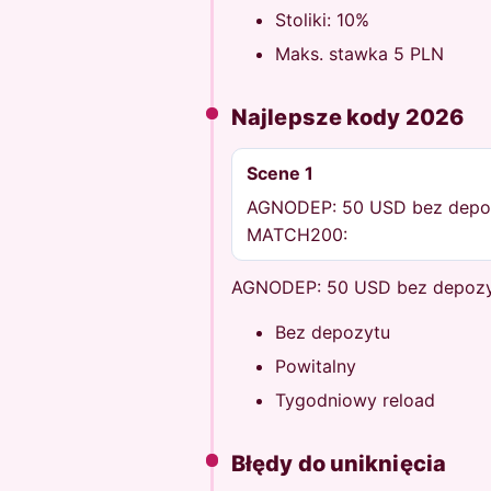
Stoliki: 10%
Maks. stawka 5 PLN
Najlepsze kody 2026
Scene 1
AGNODEP: 50 USD bez depo
MATCH200:
AGNODEP: 50 USD bez depozy
Bez depozytu
Powitalny
Tygodniowy reload
Błędy do uniknięcia