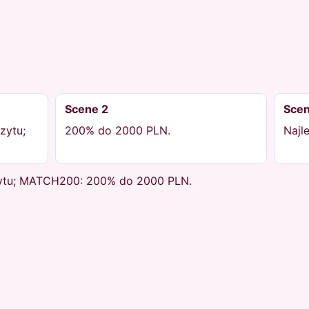
Scene 2
Scen
zytu;
200% do 2000 PLN.
Najl
tu; MATCH200: 200% do 2000 PLN.