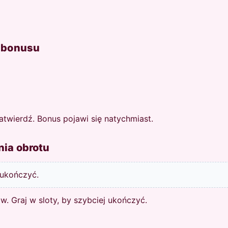
u bonusu
atwierdź. Bonus pojawi się natychmiast.
nia obrotu
 ukończyć.
. Graj w sloty, by szybciej ukończyć.