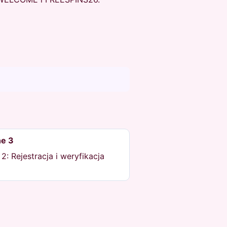
e 3
2: Rejestracja i weryfikacja