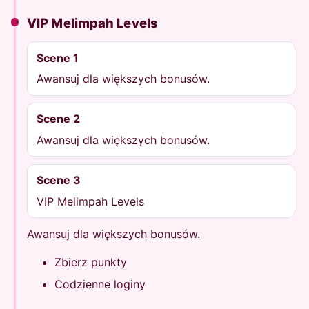
VIP Melimpah Levels
Scene 1
Awansuj dla większych bonusów.
Scene 2
Awansuj dla większych bonusów.
Scene 3
VIP Melimpah Levels
Awansuj dla większych bonusów.
Zbierz punkty
Codzienne loginy