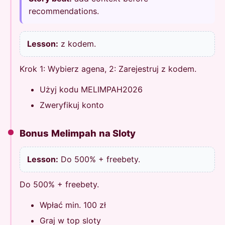
recommendations.
Lesson:
z kodem.
Krok 1: Wybierz agena, 2: Zarejestruj z kodem.
Użyj kodu MELIMPAH2026
Zweryfikuj konto
Bonus Melimpah na Sloty
Lesson:
Do 500% + freebety.
Do 500% + freebety.
Wpłać min. 100 zł
Graj w top sloty