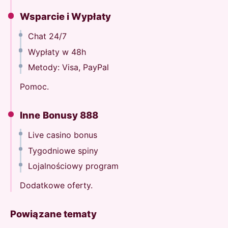
Wsparcie i Wypłaty
Chat 24/7
Wypłaty w 48h
Metody: Visa, PayPal
Pomoc.
Inne Bonusy 888
Live casino bonus
Tygodniowe spiny
Lojalnościowy program
Dodatkowe oferty.
Powiązane tematy