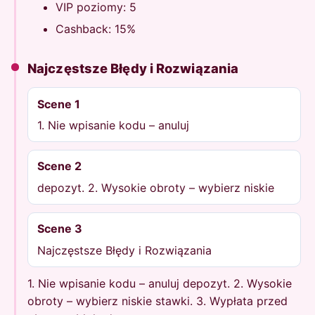
VIP poziomy: 5
Cashback: 15%
Najczęstsze Błędy i Rozwiązania
Scene 1
1. Nie wpisanie kodu – anuluj
Scene 2
depozyt. 2. Wysokie obroty – wybierz niskie
Scene 3
Najczęstsze Błędy i Rozwiązania
1. Nie wpisanie kodu – anuluj depozyt. 2. Wysokie
obroty – wybierz niskie stawki. 3. Wypłata przed