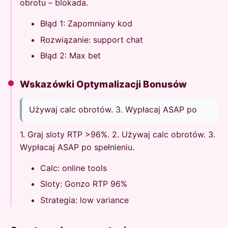
obrotu – blokada.
Błąd 1: Zapomniany kod
Rozwiązanie: support chat
Błąd 2: Max bet
Wskazówki Optymalizacji Bonusów
Używaj calc obrotów. 3. Wypłacaj ASAP po
1. Graj sloty RTP >96%. 2. Używaj calc obrotów. 3.
Wypłacaj ASAP po spełnieniu.
Calc: online tools
Sloty: Gonzo RTP 96%
Strategia: low variance