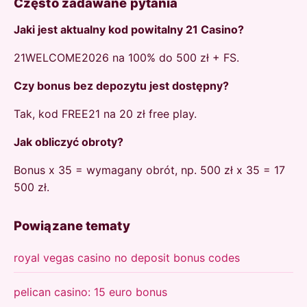
Często zadawane pytania
Jaki jest aktualny kod powitalny 21 Casino?
21WELCOME2026 na 100% do 500 zł + FS.
Czy bonus bez depozytu jest dostępny?
Tak, kod FREE21 na 20 zł free play.
Jak obliczyć obroty?
Bonus x 35 = wymagany obrót, np. 500 zł x 35 = 17
500 zł.
Powiązane tematy
royal vegas casino no deposit bonus codes
pelican casino: 15 euro bonus